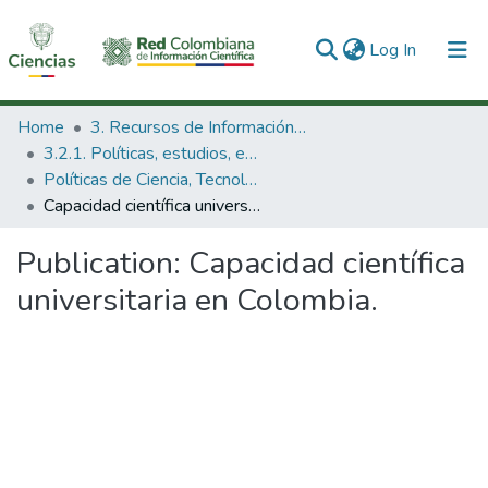
(current)
Log In
Communities & Collections
Home
3. Recursos de Información Científica y Tecnológica
3.2.1. Políticas, estudios, evaluaciones e indicadores de CTeI
All of DSpace
Políticas de Ciencia, Tecnología e Innovación
Capacidad científica universitaria en Colombia.
Statistics
Publication:
Capacidad científica
universitaria en Colombia.