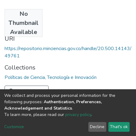
No
Date
Thumbnail
1993
Available
URI
https://repositorio.minciencias.gov.co/handle/20.500.14143/
49761
Collections
Políticas de Ciencia, Tecnología e Innovación
Full item page
We collect and process your personal information for the
following purposes:
Authentication, Preferences,
Acknowledgement and Statistics
.
To learn more, please read our
privacy policy
.
DSpace software
copyright © 2002-2026
LYRASIS
Cookie
Privacy
End User
Send
Customize
Decline
That's ok
settings
policy
Agreement
Feedback