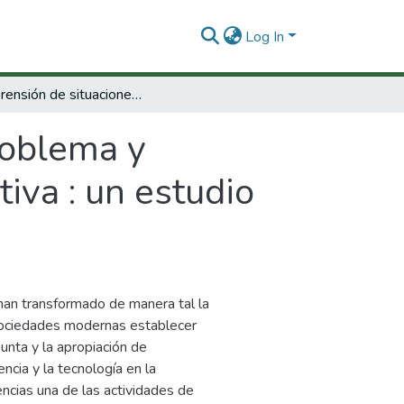
Log In
Comprensión de situaciones problema y formulación de preguntas en biología evolutiva : un estudio comparativo entre expertos y aprendices
roblema y
iva : un estudio
a han transformado de manera tal la
s sociedades modernas establecer
unta y la apropiación de
encia y la tecnología en la
ncias una de las actividades de