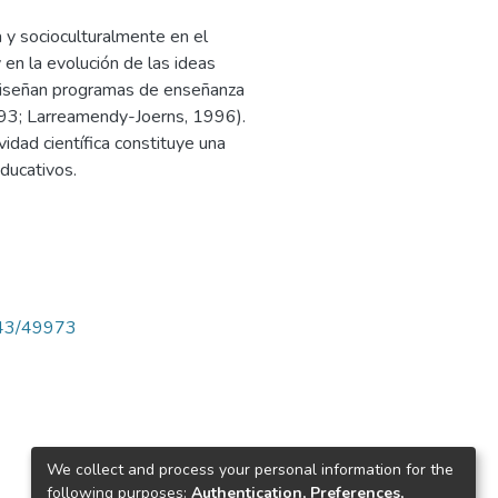
 y socioculturalmente en el
 en la evolución de las ideas
e diseñan programas de enseñanza
1993; Larreamendy-Joerns, 1996).
vidad científica constituye una
educativos.
4143/49973
We collect and process your personal information for the
following purposes:
Authentication, Preferences,