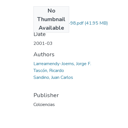
No
Files
Thumbnail
1106-11-386-98.pdf
(41.95 MB)
Available
Date
2001-03
Authors
Larreamendy-Joerns, Jorge F.
Tascón, Ricardo
Sandino, Juan Carlos
Publisher
Colciencias