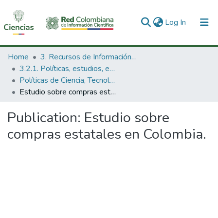
(current)
Log In
Communities & Collections
Home
3. Recursos de Información Científica y Tecnológica
3.2.1. Políticas, estudios, evaluaciones e indicadores de CTeI
All of DSpace
Políticas de Ciencia, Tecnología e Innovación
Estudio sobre compras estatales en Colombia.
Statistics
Publication:
Estudio sobre
compras estatales en Colombia.