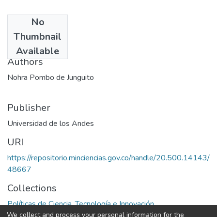
No
Date
Thumbnail
1974
Available
Authors
Nohra Pombo de Junguito
Publisher
Universidad de los Andes
URI
https://repositorio.minciencias.gov.co/handle/20.500.14143/
48667
Collections
Políticas de Ciencia, Tecnología e Innovación
We collect and process your personal information for the