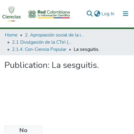
(current)
Log In
Communities & Collections
Home
2. Apropiación social de la información en Ciencia Tecnología e Innovación
2.1 Divulgación de la CTeI (Nueva)
All of DSpace
2.1.4. Con-Ciencia Popular
La sesguitis.
Statistics
Publication:
La sesguitis.
No
Files