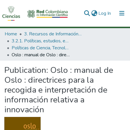
(current)
Log In
Communities & Collections
Home
3. Recursos de Información Científica y Tecnológica
3.2.1. Políticas, estudios, evaluaciones e indicadores de CTeI
All of DSpace
Políticas de Ciencia, Tecnología e Innovación
Oslo : manual de Oslo : directrices para la recogida e interpretación de información relativa a innovación
Statistics
Publication:
Oslo : manual de
Oslo : directrices para la
recogida e interpretación de
información relativa a
innovación