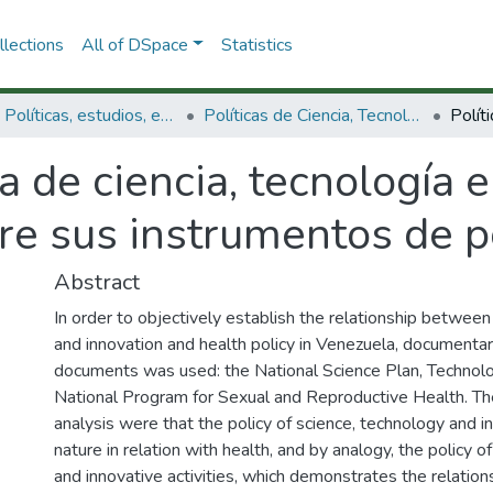
lections
All of DSpace
Statistics
3.2.1. Políticas, estudios, evaluaciones e indicadores de CTeI
Políticas de Ciencia, Tecnología e Innovación
ca de ciencia, tecnología 
tre sus instrumentos de po
Abstract
In order to objectively establish the relationship between
and innovation and health policy in Venezuela, documentary
documents was used: the National Science Plan, Technolo
National Program for Sexual and Reproductive Health. Th
analysis were that the policy of science, technology and in
nature in relation with health, and by analogy, the policy of 
and innovative activities, which demonstrates the relatio