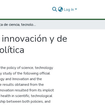
Log In
Política de ciencia, tecnología e innovación y de salud: relación entre sus instrumentos de política
e innovación y de
lítica
 the policy of science, technology
 study of the following official
gy and Innovation and the
e results obtained from the
novation resulted from its implicit
health in scientific, technological
nship between both policies, and