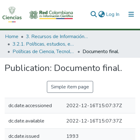
(current)
Log In
Communities & Collections
Home
3. Recursos de Información Científica y Tecnológica
3.2.1. Políticas, estudios, evaluaciones e indicadores de CTeI
All of DSpace
Políticas de Ciencia, Tecnología e Innovación
Documento final.
Statistics
Publication:
Documento final.
Simple item page
dc.date.accessioned
2022-12-16T15:07:37Z
dc.date.available
2022-12-16T15:07:37Z
dc.date.issued
1993