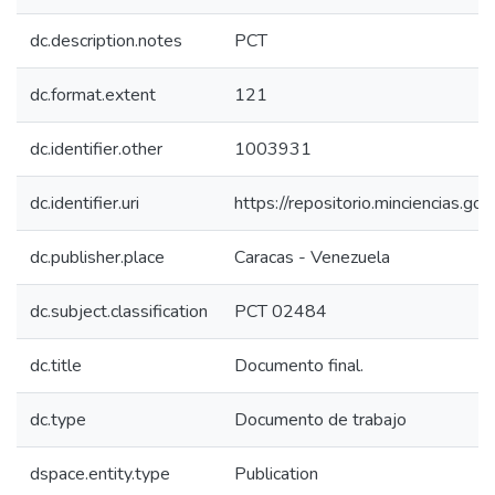
dc.description.notes
PCT
dc.format.extent
121
dc.identifier.other
1003931
dc.identifier.uri
https://repositorio.minciencias.
dc.publisher.place
Caracas - Venezuela
dc.subject.classification
PCT 02484
dc.title
Documento final.
dc.type
Documento de trabajo
dspace.entity.type
Publication