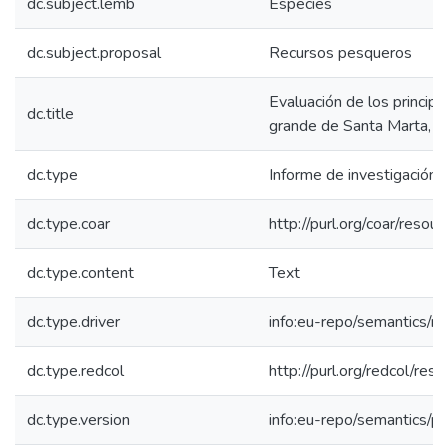
dc.subject.lemb
Especies
dc.subject.proposal
Recursos pesqueros
Evaluación de los princip
dc.title
grande de Santa Marta, c
dc.type
Informe de investigación
dc.type.coar
http://purl.org/coar/reso
dc.type.content
Text
dc.type.driver
info:eu-repo/semantics/re
dc.type.redcol
http://purl.org/redcol/res
dc.type.version
info:eu-repo/semantics/p