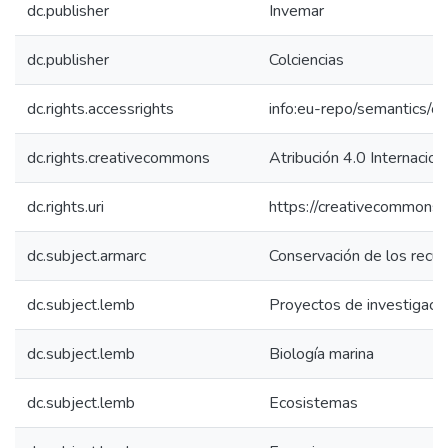
dc.publisher
Invemar
dc.publisher
Colciencias
dc.rights.accessrights
info:eu-repo/semantics/
dc.rights.creativecommons
Atribución 4.0 Internacion
dc.rights.uri
https://creativecommons.o
dc.subject.armarc
Conservación de los recu
dc.subject.lemb
Proyectos de investigaci
dc.subject.lemb
Biología marina
dc.subject.lemb
Ecosistemas