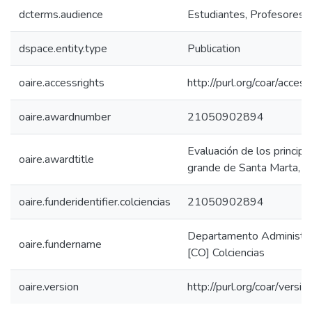
dcterms.audience
Estudiantes, Profesores, 
dspace.entity.type
Publication
oaire.accessrights
http://purl.org/coar/acces
oaire.awardnumber
21050902894
Evaluación de los princip
oaire.awardtitle
grande de Santa Marta, c
oaire.funderidentifier.colciencias
21050902894
Departamento Administrati
oaire.fundername
[CO] Colciencias
oaire.version
http://purl.org/coar/ver