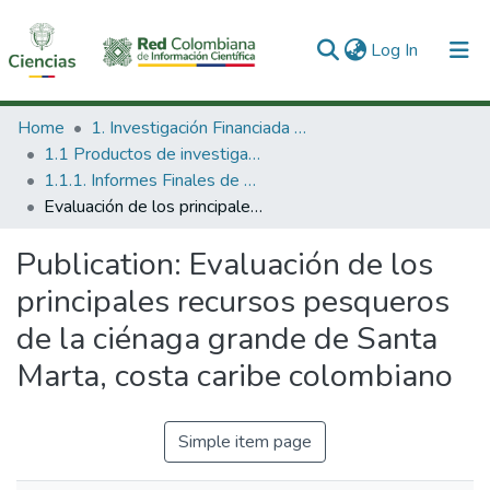
(current)
Log In
Communities & Collections
Home
1. Investigación Financiada con Recursos Públicos
1.1 Productos de investigación
All of DSpace
1.1.1. Informes Finales de Proyectos de Investigación
Evaluación de los principales recursos pesqueros de la ciénaga grande de Santa Marta, costa caribe colombiano
Statistics
Publication:
Evaluación de los
principales recursos pesqueros
de la ciénaga grande de Santa
Marta, costa caribe colombiano
Simple item page