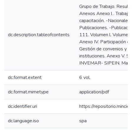
Grupo de Trabajo. Resulta
Anexos Anexo l . Trabajo
capacitación. -Nacionales.
Publicaciones. -Publicada
dc.description.tableofcontents
111. Volumen l. Volumen 
Anexo IV. Participación e
Gestión de convenios y ta
instituciones. Anexo V. S
INVEMAR- SIPEIN. Manua
dc.format.extent
6 vol.
dc.format.mimetype
application/pdf
dc.identifier.uri
https://repositorio.minc
dc.language.iso
spa