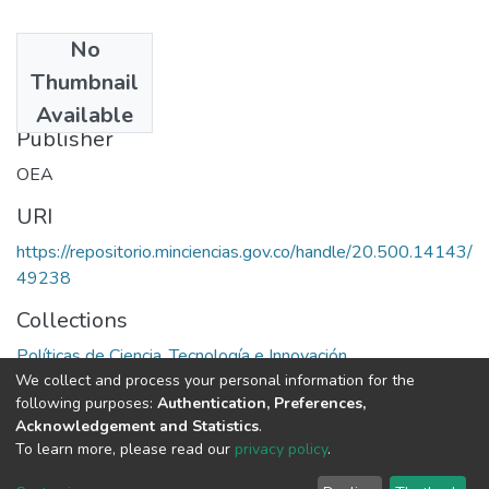
No
Date
Thumbnail
1984
Available
Publisher
OEA
URI
https://repositorio.minciencias.gov.co/handle/20.500.14143/
49238
Collections
Políticas de Ciencia, Tecnología e Innovación
We collect and process your personal information for the
following purposes:
Authentication, Preferences,
Full item page
Acknowledgement and Statistics
.
To learn more, please read our
privacy policy
.
DSpace software
copyright © 2002-2026
LYRASIS
Cookie
Privacy
End User
Send