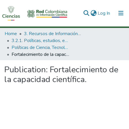
(current)
Log In
Communities & Collections
Home
3. Recursos de Información Científica y Tecnológica
3.2.1. Políticas, estudios, evaluaciones e indicadores de CTeI
All of DSpace
Políticas de Ciencia, Tecnología e Innovación
Fortalecimiento de la capacidad científica.
Statistics
Publication:
Fortalecimiento de
la capacidad científica.