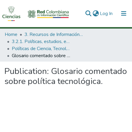
(current)
Log In
Communities & Collections
Home
3. Recursos de Información Científica y Tecnológica
3.2.1. Políticas, estudios, evaluaciones e indicadores de CTeI
All of DSpace
Políticas de Ciencia, Tecnología e Innovación
Glosario comentado sobre política tecnológica.
Statistics
Publication:
Glosario comentado
sobre política tecnológica.