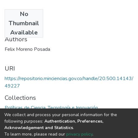
No
Date
Thumbnail
1978
Available
Authors
Felix Moreno Posada
URI
https://repositorio.minciencias.gov.co/handle/20.500.14143/
49227
Collections
Políticas de Ciencia, Tecnología e Innovación
We collect and process your personal information for the
following purposes:
Authentication, Preferences,
Full item page
Acknowledgement and Statistics
.
To learn more, please read our
privacy policy
.