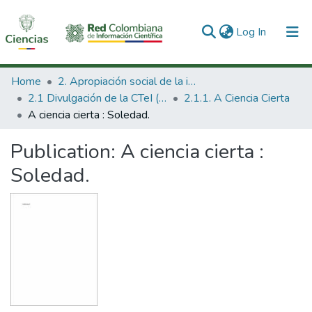
(current)
Log In
Communities & Collections
Home
2. Apropiación social de la información en Ciencia Tecnología e Innovación
2.1 Divulgación de la CTeI (Nueva)
2.1.1. A Ciencia Cierta
All of DSpace
A ciencia cierta : Soledad.
Statistics
Publication:
A ciencia cierta :
Soledad.