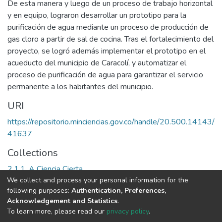
De esta manera y luego de un proceso de trabajo horizontal
y en equipo, lograron desarrollar un prototipo para la
purificación de agua mediante un proceso de producción de
gas cloro a partir de sal de cocina. Tras el fortalecimiento del
proyecto, se logró además implementar el prototipo en el
acueducto del municipio de Caracolí, y automatizar el
proceso de purificación de agua para garantizar el servicio
permanente a los habitantes del municipio.
URI
https://repositorio.minciencias.gov.co/handle/20.500.14143/
41637
Collections
2.1.1. A Ciencia Cierta
We collect and process your personal information for the
following purposes:
Authentication, Preferences,
Full item page
Acknowledgement and Statistics
.
To learn more, please read our
privacy policy
.
DSpace software
copyright © 2002-2026
LYRASIS