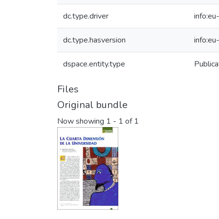
dc.type.driver
info:eu
dc.type.hasversion
info:eu
dspace.entity.type
Publica
Files
Original bundle
Now showing
1 - 1 of 1