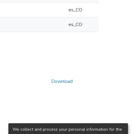
es_CO
es_CO
Download
We collect and process your personal information for the