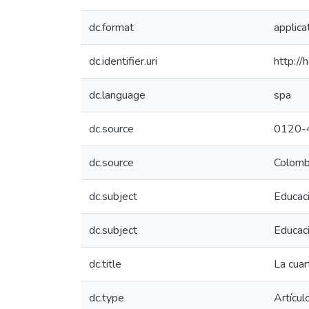
dc.format
applica
dc.identifier.uri
http:/
dc.language
spa
dc.source
0120-
dc.source
Colombi
dc.subject
Educaci
dc.subject
Educaci
dc.title
La cuar
dc.type
Artículo