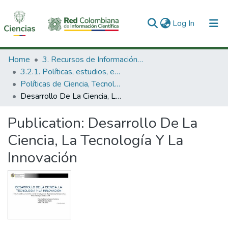
(current)
Log In
Communities & Collections
Home
3. Recursos de Información Científica y Tecnológica
3.2.1. Políticas, estudios, evaluaciones e indicadores de CTeI
All of DSpace
Políticas de Ciencia, Tecnología e Innovación
Desarrollo De La Ciencia, La Tecnología Y La Innovación
Statistics
Publication:
Desarrollo De La
Ciencia, La Tecnología Y La
Innovación