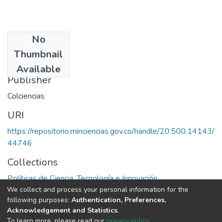
No
Date
Thumbnail
1996
Available
Publisher
Colciencias
URI
https://repositorio.minciencias.gov.co/handle/20.500.14143/
44746
Collections
Políticas de Ciencia, Tecnología e Innovación
We collect and process your personal information for the
following purposes:
Authentication, Preferences,
Full item page
Acknowledgement and Statistics
.
To learn more, please read our
privacy policy
.