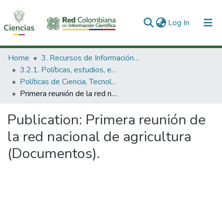
(current)
Log In
Communities & Collections
Home
3. Recursos de Información Científica y Tecnológica
3.2.1. Políticas, estudios, evaluaciones e indicadores de CTeI
All of DSpace
Políticas de Ciencia, Tecnología e Innovación
Primera reunión de la red nacional de agricultura (Documentos).
Statistics
Publication:
Primera reunión de
la red nacional de agricultura
(Documentos).