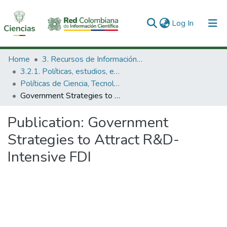
(current)
Log In
Communities & Collections
Home
3. Recursos de Información Científica y Tecnológica
3.2.1. Políticas, estudios, evaluaciones e indicadores de CTeI
All of DSpace
Políticas de Ciencia, Tecnología e Innovación
Government Strategies to Attract R&D-Intensive FDI
Statistics
Publication:
Government
Strategies to Attract R&D-
Intensive FDI