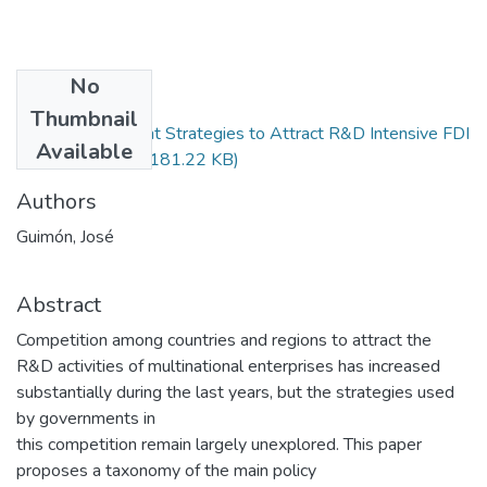
No
Files
Thumbnail
1024-Government Strategies to Attract R&D Intensive FDI
Available
Jose Guimon.pdf
(181.22 KB)
Authors
Guimón, José
Abstract
Competition among countries and regions to attract the
R&D activities of multinational enterprises has increased
substantially during the last years, but the strategies used
by governments in
this competition remain largely unexplored. This paper
proposes a taxonomy of the main policy