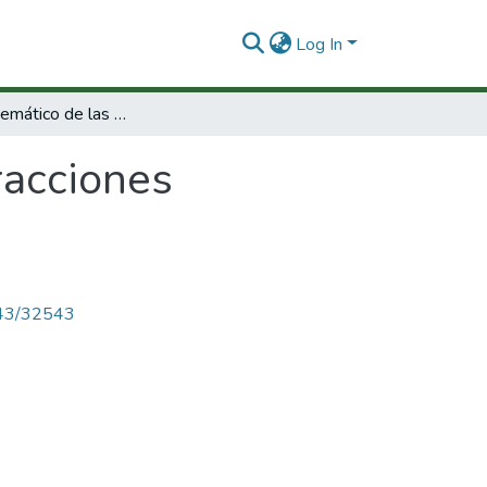
Log In
Estudio sistemático de las interacciones horizontales (2 parte)
racciones
4143/32543