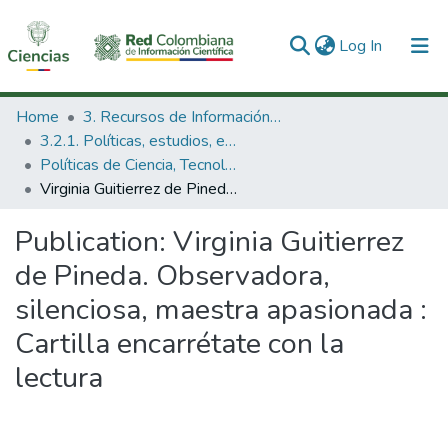
(current)
Log In
Communities & Collections
Home
3. Recursos de Información Científica y Tecnológica
3.2.1. Políticas, estudios, evaluaciones e indicadores de CTeI
All of DSpace
Políticas de Ciencia, Tecnología e Innovación
Virginia Guitierrez de Pineda. Observadora, silenciosa, maestra apasionada : Cartilla encarrétate con la lectura
Statistics
Publication:
Virginia Guitierrez
de Pineda. Observadora,
silenciosa, maestra apasionada :
Cartilla encarrétate con la
lectura