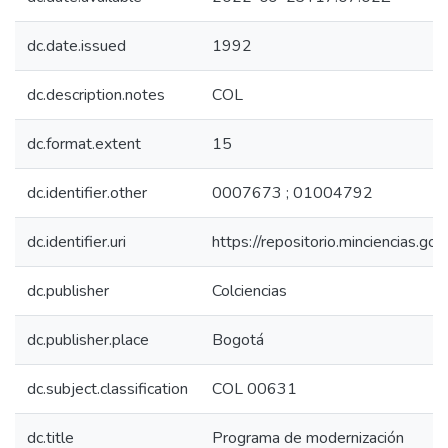
dc.date.issued
1992
dc.description.notes
COL
dc.format.extent
15
dc.identifier.other
0007673 ; 01004792
dc.identifier.uri
https://repositorio.minciencias.
dc.publisher
Colciencias
dc.publisher.place
Bogotá
dc.subject.classification
COL 00631
dc.title
Programa de modernización