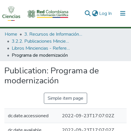
(current)
Log In
Communities & Collections
Home
3. Recursos de Información Científica y Tecnológica
3.2.2. Publicaciones Minciencias
All of DSpace
Libros Minciencias - Referenciales
Programa de modernización
Statistics
Publication:
Programa de
modernización
Simple item page
dc.date.accessioned
2022-09-23T17:07:02Z
dc.date.available
2022-09-23T17:07:02Z