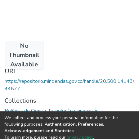
No
Publisher
Thumbnail
Colciencias
Available
URI
https://repositorio.minciencias.gov.co/handle/20.500.14143/
44877
Collections
Políticas de Ciencia, Tecnología e Innovación
We collect and process your personal information for the
following purposes:
Authentication, Preferences,
Full item page
Acknowledgement and Statistics
.
To learn more, please read our
privacy policy
.