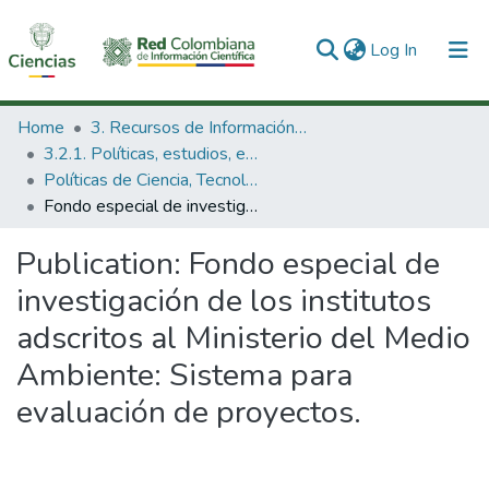
(current)
Log In
Communities & Collections
Home
3. Recursos de Información Científica y Tecnológica
3.2.1. Políticas, estudios, evaluaciones e indicadores de CTeI
All of DSpace
Políticas de Ciencia, Tecnología e Innovación
Fondo especial de investigación de los institutos adscritos al Ministerio del Medio Ambiente: Sistema para evaluación de proyectos.
Statistics
Publication:
Fondo especial de
investigación de los institutos
adscritos al Ministerio del Medio
Ambiente: Sistema para
evaluación de proyectos.