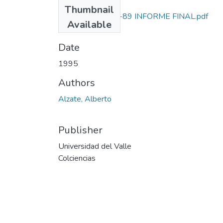
Files
Thumbnail
1106-05-096-89 INFORME FINAL.pdf
Available
(14.27 MB)
Date
1995
Authors
Alzate, Alberto
Publisher
Universidad del Valle
Colciencias