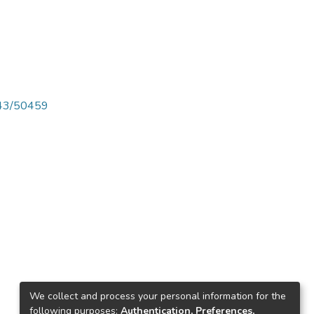
4143/50459
We collect and process your personal information for the
following purposes:
Authentication, Preferences,