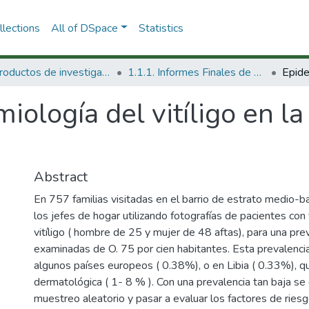
lections
All of DSpace
Statistics
1.1 Productos de investigación
1.1.1. Informes Finales de Proyectos de Investigación
iología del vitíligo en l
Abstract
En 757 familias visitadas en el barrio de estrato medio-ba
los jefes de hogar utilizando fotografías de pacientes con 
vitíligo ( hombre de 25 y mujer de 48 aftas), para una p
examinadas de O. 75 por cien habitantes. Esta prevalenci
algunos países europeos ( 0.38%), o en Libia ( 0.33%), que
dermatológica ( 1- 8 % ). Con una prevalencia tan baja se 
muestreo aleatorio y pasar a evaluar los factores de ries