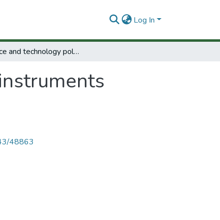
Log In
Science and technology policy instruments project.
 instruments
4143/48863