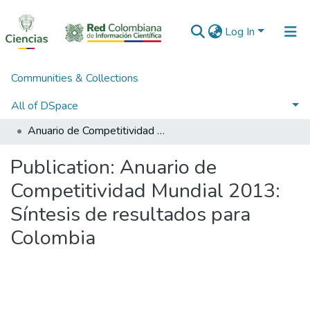
Log In
Communities & Collections
Home
3. Recursos de Información Científica y Tecnológica
3.2.1. Políticas, estudios, evaluaciones e indicadores de CTeI
All of DSpace
Políticas de Ciencia, Tecnología e Innovación
Anuario de Competitividad Mundial 2013: Síntesis de resultados para Colombia
Statistics
Publication:
Anuario de
Competitividad Mundial 2013:
Síntesis de resultados para
Colombia