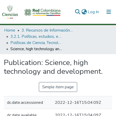
(current)
Log In
Communities & Collections
Home
3. Recursos de Información Científica y Tecnológica
3.2.1. Políticas, estudios, evaluaciones e indicadores de CTeI
All of DSpace
Políticas de Ciencia, Tecnología e Innovación
Science, high technology and development.
Statistics
Publication:
Science, high
technology and development.
Simple item page
dc.date.accessioned
2022-12-16T15:04:09Z
dc.date.available
2022-12-16T15:04:09Z