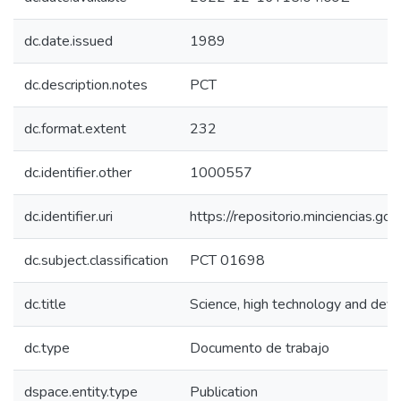
dc.date.issued
1989
dc.description.notes
PCT
dc.format.extent
232
dc.identifier.other
1000557
dc.identifier.uri
https://repositorio.minciencias.
dc.subject.classification
PCT 01698
dc.title
Science, high technology and dev
dc.type
Documento de trabajo
dspace.entity.type
Publication