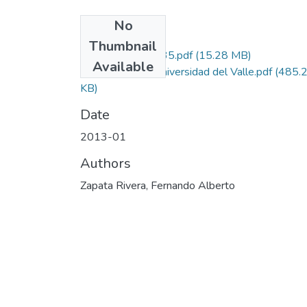
No
Files
Thumbnail
110648925135.pdf
(15.28 MB)
Available
Autorizacion Universidad del Valle.pdf
(485.
KB)
Date
2013-01
Authors
Zapata Rivera, Fernando Alberto