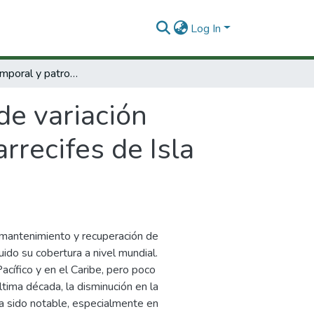
Log In
Dinámica temporal y patrones de variación espacial del reclutamiento coralino en dos arrecifes de Isla Gorgona, Pacífico Oriental Tropical.
de variación
rrecifes de Isla
l mantenimiento y recuperación de
uido su cobertura a nivel mundial.
cífico y en el Caribe, pero poco
ltima década, la disminución en la
ha sido notable, especialmente en