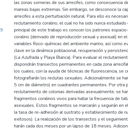
las zonas someras de sus arrecifes, como consecuencia d
mareas bajas extremas. Sin embargo, se desconoce la ca
arrecifes a esta perturbación natural. Para ello es necesar
reclutamiento coralino, el cual no ha sido nunca estudiado
29
principal de este trabajo es conocer los patrones espaci
coralino (derivado de reproducción sexual y asexual) en el 
variables físico-químicas del ambiente marino, así como 
clave en la dinámica poblacional, recuperación y persisten
(La Azufrada y Playa Blanca). Para evaluar el reclutamient
dispondrán transectos permanentes en cada zona arrecifal (t
los cuales, con la ayuda de técnicas de fluorescencia, se 
fotografiarán los reclutas sexuales. Adicionalmente se ha
5 cm de diámetro) en cuadrantes permanentes. Por otra pa
reclutamiento de colonias derivadas asexualmente, se ha
fragmentos coralinos vivos para hallar la frecuencia de tal
asexuales. Estos fragmentos se marcarán y seguirán en el 
la tasa de re-adhesión al sustrato y establecimiento de 
exitosos). La realización de los transectos y el seguimie
harán cada dos meses por un lapso de 18 meses. Adiciona