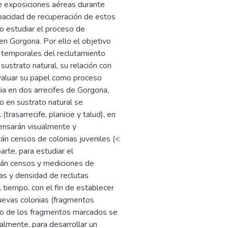
e exposiciones aéreas durante
pacidad de recuperación de estos
io estudiar el proceso de
 en Gorgona. Por ello el objetivo
o-temporales del reclutamiento
sustrato natural, su relación con
evaluar su papel como proceso
cia en dos arrecifes de Gorgona,
o en sustrato natural se
rasarrecife, planicie y talud), en
censarán visualmente y
rán censos de colonias juveniles (<
rte, para estudiar el
rán censos y mediciones de
las y densidad de reclutas
tiempo, con el fin de establecer
nuevas colonias (fragmentos
nto de los fragmentos marcados se
lmente, para desarrollar un