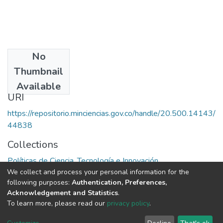
No
Publisher
Thumbnail
Colciencias
Available
URI
https://repositorio.minciencias.gov.co/handle/20.500.14143/
44838
Collections
Políticas de Ciencia, Tecnología e Innovación
We collect and process your personal information for the
following purposes:
Authentication, Preferences,
Full item page
Acknowledgement and Statistics
.
To learn more, please read our
privacy policy
.
DSpace software
copyright © 2002-2026
LYRASIS
Cookie
Privacy
End User
Send