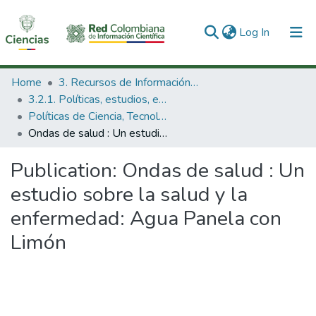
(current)
Log In
Communities & Collections
Home
3. Recursos de Información Científica y Tecnológica
3.2.1. Políticas, estudios, evaluaciones e indicadores de CTeI
All of DSpace
Políticas de Ciencia, Tecnología e Innovación
Ondas de salud : Un estudio sobre la salud y la enfermedad: Agua Panela con Limón
Statistics
Publication:
Ondas de salud : Un
estudio sobre la salud y la
enfermedad: Agua Panela con
Limón