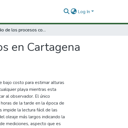
Log In
Estudio de los procesos costeros en Cartagena desde el laguito hasta la boquilla
ros en Cartagena
e bajo costo para estimar alturas
 cualquier playa mientras esta
car al observador. El único
 horas de la tarde en la época de
 impide la lectura fácil de las
del oleaje más largos indicando la
 de mediciones, aspecto que es