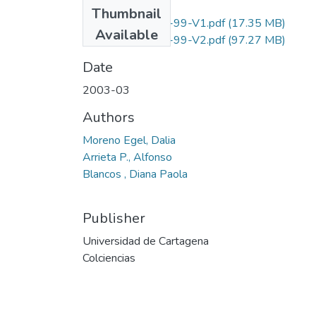
Files
Thumbnail
1107-09-028-99-V1.pdf
(17.35 MB)
Available
1107-09-028-99-V2.pdf
(97.27 MB)
Date
2003-03
Authors
Moreno Egel, Dalia
Arrieta P., Alfonso
Blancos , Diana Paola
Publisher
Universidad de Cartagena
Colciencias