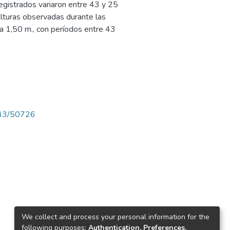
egistrados variaron entre 43 y 25
alturas observadas durante las
 a 1,50 m., con períodos entre 43
4143/50726
We collect and process your personal information for the
following purposes:
Authentication, Preferences,