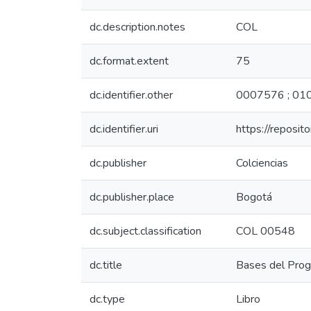
dc.description.notes
COL
dc.format.extent
75
dc.identifier.other
0007576 ; 01
dc.identifier.uri
https://reposi
dc.publisher
Colciencias
dc.publisher.place
Bogotá
dc.subject.classification
COL 00548
dc.title
Bases del Progr
dc.type
Libro