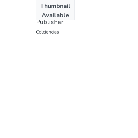
Date
Thumbnail
1987
Available
Publisher
Colciencias