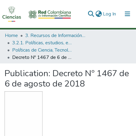
(current)
Log In
Communities & Collections
Home
3. Recursos de Información Científica y Tecnológica
3.2.1. Políticas, estudios, evaluaciones e indicadores de CTeI
All of DSpace
Políticas de Ciencia, Tecnología e Innovación
Decreto Nº 1467 de 6 de agosto de 2018
Statistics
Publication:
Decreto Nº 1467 de
6 de agosto de 2018