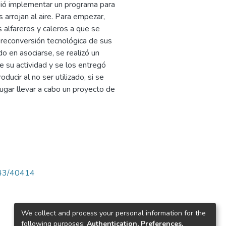
dió implementar un programa para
 arrojan al aire. Para empezar,
 alfareros y caleros a que se
a reconversión tecnológica de sus
o en asociarse, se realizó un
e su actividad y se los entregó
ucir al no ser utilizado, si se
gar llevar a cabo un proyecto de
4143/40414
We collect and process your personal information for the
following purposes:
Authentication, Preferences,