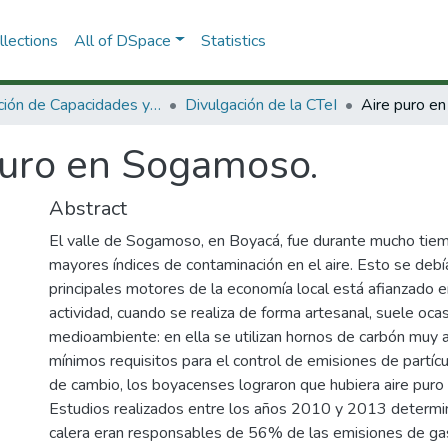
lections
All of DSpace
Statistics
Dirección de Capacidades y Divulgación de la CTeI
Divulgación de la CTeI
Aire puro e
puro en Sogamoso.
Abstract
El valle de Sogamoso, en Boyacá, fue durante mucho tiem
mayores índices de contaminación en el aire. Esto se debí
principales motores de la economía local está afianzado en 
actividad, cuando se realiza de forma artesanal, suele oca
medioambiente: en ella se utilizan hornos de carbón muy 
mínimos requisitos para el control de emisiones de partícu
de cambio, los boyacenses lograron que hubiera aire pur
Estudios realizados entre los años 2010 y 2013 determina
calera eran responsables de 56% de las emisiones de gas