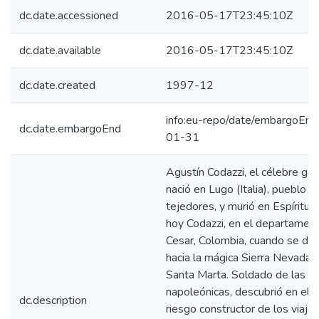
dc.date.accessioned
2016-05-17T23:45:10Z
dc.date.available
2016-05-17T23:45:10Z
dc.date.created
1997-12
info:eu-repo/date/embargoEn
dc.date.embargoEnd
01-31
Agustín Codazzi, el célebre geó
nació en Lugo (Italia), pueblo d
tejedores, y murió en Espíritu 
hoy Codazzi, en el departamen
Cesar, Colombia, cuando se diri
hacia la mágica Sierra Nevada 
Santa Marta. Soldado de las g
napoleónicas, descubrió en ella
dc.description
riesgo constructor de los viajer