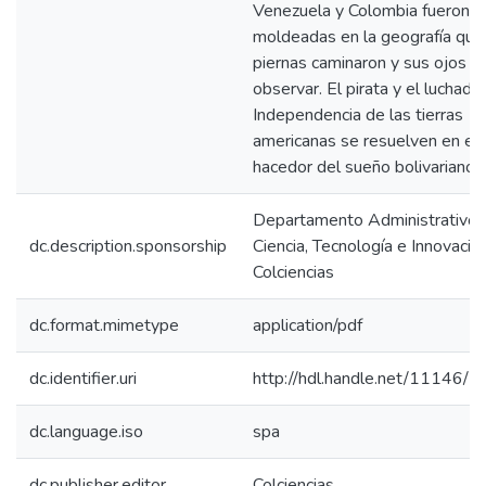
Venezuela y Colombia fueron
moldeadas en la geografía que
piernas caminaron y sus ojos p
observar. El pirata y el luchador
Independencia de las tierras
americanas se resuelven en el 
hacedor del sueño bolivariano.
Departamento Administrativo 
dc.description.sponsorship
Ciencia, Tecnología e Innovación
Colciencias
dc.format.mimetype
application/pdf
dc.identifier.uri
http://hdl.handle.net/11146/5
dc.language.iso
spa
dc.publisher.editor
Colciencias