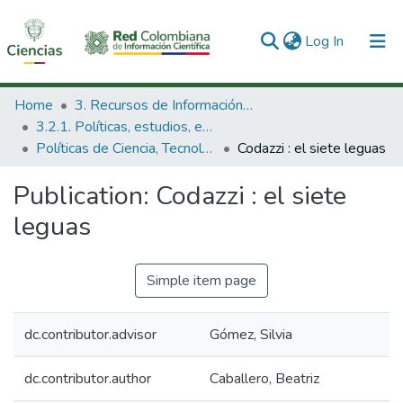
(current)
Log In
Communities & Collections
Home
3. Recursos de Información Científica y Tecnológica
3.2.1. Políticas, estudios, evaluaciones e indicadores de CTeI
All of DSpace
Políticas de Ciencia, Tecnología e Innovación
Codazzi : el siete leguas
Statistics
Publication:
Codazzi : el siete
leguas
Simple item page
dc.contributor.advisor
Gómez, Silvia
dc.contributor.author
Caballero, Beatriz