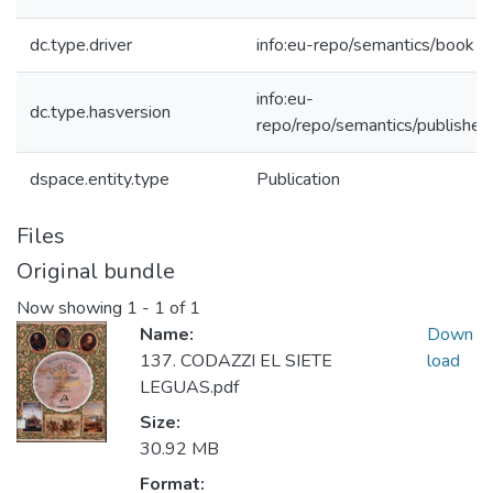
dc.type.driver
info:eu-repo/semantics/book
info:eu-
dc.type.hasversion
repo/repo/semantics/published
dspace.entity.type
Publication
Files
Original bundle
Now showing
1 - 1 of 1
Name:
Down
137. CODAZZI EL SIETE
load
LEGUAS.pdf
Size:
30.92 MB
Format: