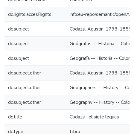
dc.rights.accesRights
info:eu-repo/semantic/openAc
dc.subject
Codazzi, Agustín, 1793-1859
dc.subject
Geógrafos -- Historia -- Colom
dc.subject
Geografía -- Historia -- Colom
dc.subject.other
Codazzi, Agustín, 1793-1859
dc.subject.other
Geographers -- History -- Col
dc.subject.other
Geography -- History -- Colom
dc.title
Codazzi : el siete leguas
dc.type
Libro