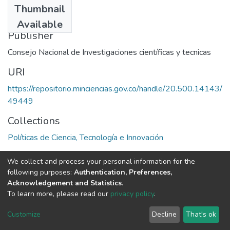
Thumbnail
1986
Available
Publisher
Consejo Nacional de Investigaciones científicas y tecnicas
URI
https://repositorio.minciencias.gov.co/handle/20.500.14143/
49449
Collections
Políticas de Ciencia, Tecnología e Innovación
Full item page
We collect and process your personal information for the
following purposes:
Authentication, Preferences,
Acknowledgement and Statistics
.
To learn more, please read our
privacy policy
.
DSpace software
copyright © 2002-2026
LYRASIS
Cookie
Privacy
End User
Send
Customize
Decline
That's ok
settings
policy
Agreement
Feedback