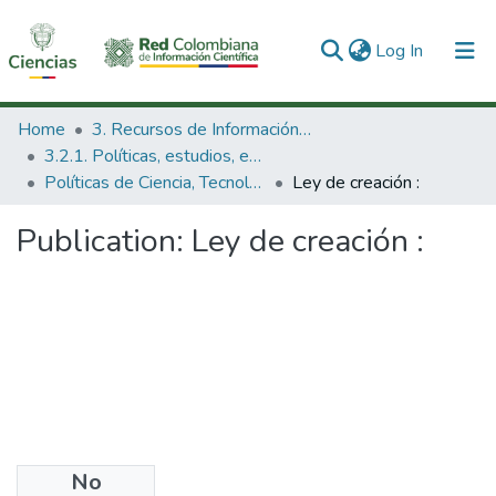
(current)
Log In
Communities & Collections
Home
3. Recursos de Información Científica y Tecnológica
3.2.1. Políticas, estudios, evaluaciones e indicadores de CTeI
All of DSpace
Políticas de Ciencia, Tecnología e Innovación
Ley de creación :
Statistics
Publication:
Ley de creación :
No
Date