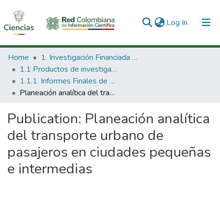
(current)
Log In
Communities & Collections
Home
1. Investigación Financiada con Recursos Públicos
1.1 Productos de investigación
All of DSpace
1.1.1. Informes Finales de Proyectos de Investigación
Planeación analítica del transporte urbano de pasajeros en ciudades pequeñas e intermedias
Statistics
Publication:
Planeación analítica
del transporte urbano de
pasajeros en ciudades pequeñas
e intermedias