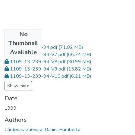
No
Files
Thumbnail
1109-13-239-94.pdf
(71.02 MB)
Available
1109-13-239-94-V7.pdf
(66.74 MB)
1109-13-239-94-V8.pdf
(30.99 MB)
1109-13-239-94-V9.pdf
(15.82 MB)
1109-13-239-94-V10.pdf
(6.21 MB)
Show more
Date
1999
Authors
Cárdenas Guevara, Daniel Humberto