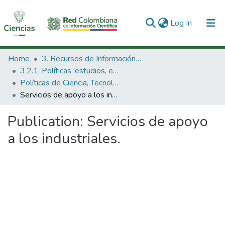
(current)
Log In
Communities & Collections
Home
3. Recursos de Información Científica y Tecnológica
3.2.1. Políticas, estudios, evaluaciones e indicadores de CTeI
All of DSpace
Políticas de Ciencia, Tecnología e Innovación
Servicios de apoyo a los industriales.
Statistics
Publication:
Servicios de apoyo
a los industriales.