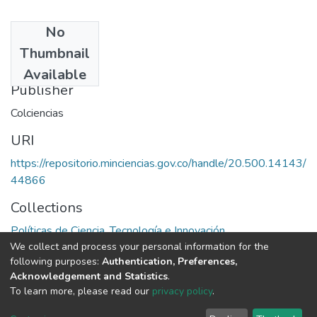
No
Date
Thumbnail
1995
Available
Publisher
Colciencias
URI
https://repositorio.minciencias.gov.co/handle/20.500.14143/
44866
Collections
Políticas de Ciencia, Tecnología e Innovación
We collect and process your personal information for the
following purposes:
Authentication, Preferences,
Full item page
Acknowledgement and Statistics
.
To learn more, please read our
privacy policy
.
DSpace software
copyright © 2002-2026
LYRASIS
Cookie
Privacy
End User
Send