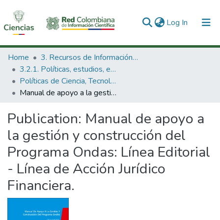
(current)
Log In
Communities & Collections
Home
3. Recursos de Información Científica y Tecnológica
3.2.1. Políticas, estudios, evaluaciones e indicadores de CTeI
All of DSpace
Políticas de Ciencia, Tecnología e Innovación
Manual de apoyo a la gestión y construcción del Programa Ondas: Línea Editorial - Línea de Acción Jurídico Financiera.
Statistics
Publication:
Manual de apoyo a
la gestión y construcción del
Programa Ondas: Línea Editorial
- Línea de Acción Jurídico
Financiera.