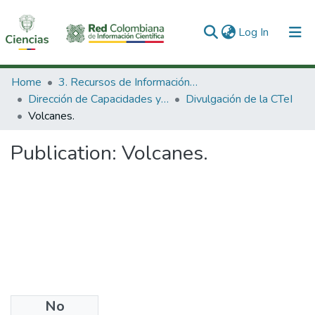
(current)
Log In
Communities & Collections
Home
3. Recursos de Información Científica y Tecnológica
Dirección de Capacidades y Divulgación de la CTeI
Divulgación de la CTeI
All of DSpace
Volcanes.
Statistics
Publication:
Volcanes.
No
Files