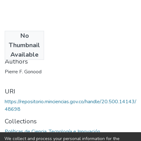
No
Date
Thumbnail
1972
Available
Authors
Pierre F. Gonood
URI
https://repositorio.minciencias.gov.co/handle/20.500.14143/
48698
Collections
Políticas de Ciencia, Tecnología e Innovación
We collect and process your personal information for the