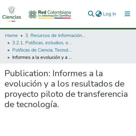
(current)
Log In
Communities & Collections
Home
3. Recursos de Información Científica y Tecnológica
3.2.1. Políticas, estudios, evaluaciones e indicadores de CTeI
All of DSpace
Políticas de Ciencia, Tecnología e Innovación
Informes a la evolución y a los resultados de proyecto piloto de transferencia de tecnología.
Statistics
Publication:
Informes a la
evolución y a los resultados de
proyecto piloto de transferencia
de tecnología.