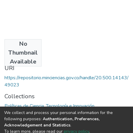
No
Date
Thumbnail
1997
Available
URI
https://repositorio.minciencias.gov.co/handle/20.500.14143/
49023
Collections
Políticas de Ciencia, Tecnología e Innovación
We collect and process your personal information for the
following purposes:
Authentication, Preferences,
Full item page
Acknowledgement and Statistics
.
To learn more, please read our
privacy policy
.