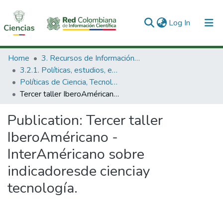
(current)
Log In
Communities & Collections
Home
3. Recursos de Información Científica y Tecnológica
3.2.1. Políticas, estudios, evaluaciones e indicadores de CTeI
All of DSpace
Políticas de Ciencia, Tecnología e Innovación
Tercer taller IberoAméricano - InterAméricano sobre indicadoresde cienciay tecnología.
Statistics
Publication:
Tercer taller
IberoAméricano -
InterAméricano sobre
indicadoresde cienciay
tecnología.