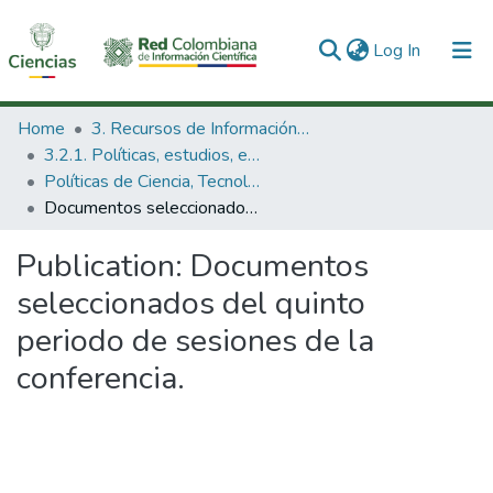
(current)
Log In
Communities & Collections
Home
3. Recursos de Información Científica y Tecnológica
3.2.1. Políticas, estudios, evaluaciones e indicadores de CTeI
All of DSpace
Políticas de Ciencia, Tecnología e Innovación
Documentos seleccionados del quinto periodo de sesiones de la conferencia.
Statistics
Publication:
Documentos
seleccionados del quinto
periodo de sesiones de la
conferencia.