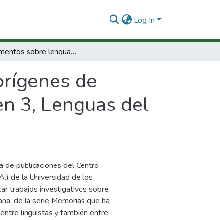
Log In
Documentos sobre lenguas aborígenes de Colombia del archivo de Paul Rivet : volumen 3, Lenguas del Sur de Colombia
rígenes de
en 3, Lenguas del
a de publicaciones del Centro
.) de la Universidad de los
car trabajos investigativos sobre
ana; de la serie Memorias que ha
entre lingüistas y también entre