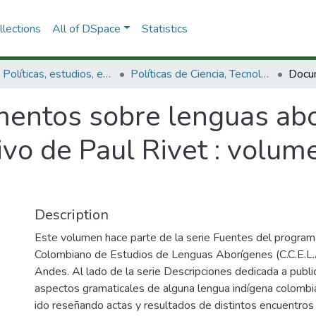
lections
All of DSpace
Statistics
3.2.1. Políticas, estudios, evaluaciones e indicadores de CTeI
Políticas de Ciencia, Tecnología e Innovación
entos sobre lenguas abo
vo de Paul Rivet : volum
Description
Este volumen hace parte de la serie Fuentes del program
Colombiano de Estudios de Lenguas Aborígenes (C.C.E.L.A
Andes. Al lado de la serie Descripciones dedicada a publi
aspectos gramaticales de alguna lengua indígena colombi
ido reseñando actas y resultados de distintos encuentros 