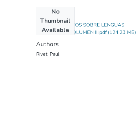
No
Files
Thumbnail
100. DOCUMENTOS SOBRE LENGUAS
Available
ABORÍGENES VOLUMEN III.pdf
(124.23 MB)
Authors
Rivet, Paul