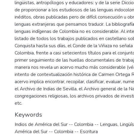
lingüistas, antropólogos y educadores: y de la serie Diccio
de proporcionar a los estudiosos de las lenguas indocol
inéditos, obras publicadas pero de difícil consecución u o
lenguas extranjeras que pensamos traducir. La bibliografí
lenguas indígenas de Colombia no es considerable. Al inten
listado de todos los trabajos publicados en castellano s
Conquista hasta sus días, el Conde de la Viñaza no señala s
Colombia, frente a casi setecientos títulos para el conjun
primer seguimiento de las huellas documentales de trabaj
manera nos revela un acervo mucho más considerable (véas
intento de contextualización histórica de Carmen Ortega R
acervo implica encontrar, recopilar, clasificar, evaluar, 
el Archivo de Indias de Sevilla, el Archivo general de la Na
congregaciones religiosas, los archivos privados de invest
etc.
Keywords
Indios de América del Sur -- Colombia -- Lenguas
,
Lingüí
América del Sur -- Colombia -- Escritura