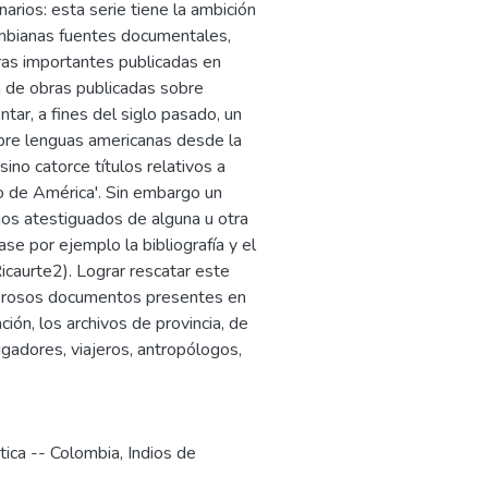
narios: esta serie tiene la ambición
ombianas fuentes documentales,
bras importantes publicadas en
a de obras publicadas sobre
tar, a fines del siglo pasado, un
obre lenguas americanas desde la
ino catorce títulos relativos a
to de América'. Sin embargo un
os atestiguados de alguna u otra
e por ejemplo la bibliografía y el
icaurte2). Lograr rescatar este
numerosos documentos presentes en
ción, los archivos de provincia, de
igadores, viajeros, antropólogos,
stica -- Colombia
,
Indios de