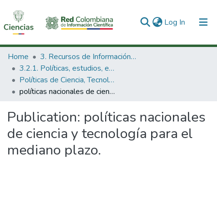
(current)
Log In
Communities & Collections
Home
3. Recursos de Información Científica y Tecnológica
3.2.1. Políticas, estudios, evaluaciones e indicadores de CTeI
All of DSpace
Políticas de Ciencia, Tecnología e Innovación
políticas nacionales de ciencia y tecnología para el mediano plazo.
Statistics
Publication:
políticas nacionales
de ciencia y tecnología para el
mediano plazo.