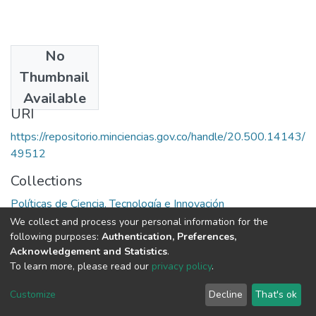
No
Date
Thumbnail
1986
Available
URI
https://repositorio.minciencias.gov.co/handle/20.500.14143/
49512
Collections
Políticas de Ciencia, Tecnología e Innovación
We collect and process your personal information for the
Full item page
following purposes:
Authentication, Preferences,
Acknowledgement and Statistics
.
To learn more, please read our
privacy policy
.
DSpace software
copyright © 2002-2026
LYRASIS
Cookie
Privacy
End User
Send
Customize
Decline
That's ok
settings
policy
Agreement
Feedback