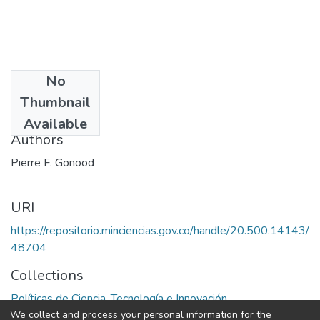
No
Date
Thumbnail
1972
Available
Authors
Pierre F. Gonood
URI
https://repositorio.minciencias.gov.co/handle/20.500.14143/
48704
Collections
Políticas de Ciencia, Tecnología e Innovación
We collect and process your personal information for the