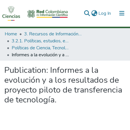
(current)
Log In
Communities & Collections
Home
3. Recursos de Información Científica y Tecnológica
3.2.1. Políticas, estudios, evaluaciones e indicadores de CTeI
All of DSpace
Políticas de Ciencia, Tecnología e Innovación
Informes a la evolución y a los resultados de proyecto piloto de transferencia de tecnología.
Statistics
Publication:
Informes a la
evolución y a los resultados de
proyecto piloto de transferencia
de tecnología.