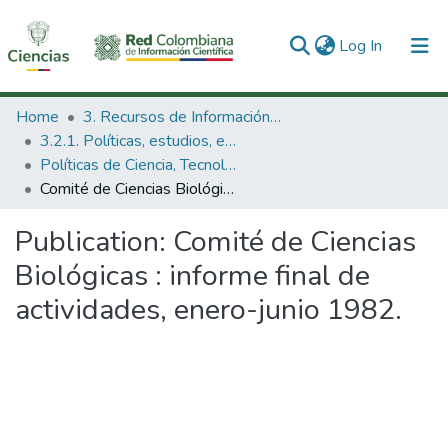
(current)
Log In
Communities & Collections
Home
3. Recursos de Información Científica y Tecnológica
3.2.1. Políticas, estudios, evaluaciones e indicadores de CTeI
All of DSpace
Políticas de Ciencia, Tecnología e Innovación
Comité de Ciencias Biológicas : informe final de actividades, enero-junio 1982.
Statistics
Publication:
Comité de Ciencias
Biológicas : informe final de
actividades, enero-junio 1982.