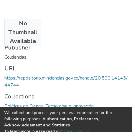
No
Date
Thumbnail
1982
Available
Publisher
Colciencias
URI
https://repositorio.minciencias.gov.co/handle/20.500.14143/
44744
Collections
Políticas de Ciencia, Tecnología e Innovación
We collect and process your personal information for the
following purposes:
Authentication, Preferences,
Full item page
Acknowledgement and Statistics
.
To learn more, please read our
privacy policy
.