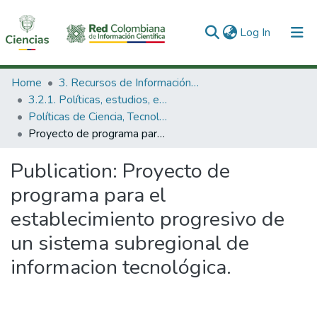
(current)
Log In
Communities & Collections
Home
3. Recursos de Información Científica y Tecnológica
3.2.1. Políticas, estudios, evaluaciones e indicadores de CTeI
All of DSpace
Políticas de Ciencia, Tecnología e Innovación
Proyecto de programa para el establecimiento progresivo de un sistema subregional de informacion tecnológica.
Statistics
Publication:
Proyecto de
programa para el
establecimiento progresivo de
un sistema subregional de
informacion tecnológica.