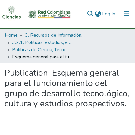
(current)
Log In
Communities & Collections
Home
3. Recursos de Información Científica y Tecnológica
3.2.1. Políticas, estudios, evaluaciones e indicadores de CTeI
All of DSpace
Políticas de Ciencia, Tecnología e Innovación
Esquema general para el funcionamiento del grupo de desarrollo tecnológico, cultura y estudios prospectivos.
Statistics
Publication:
Esquema general
para el funcionamiento del
grupo de desarrollo tecnológico,
cultura y estudios prospectivos.