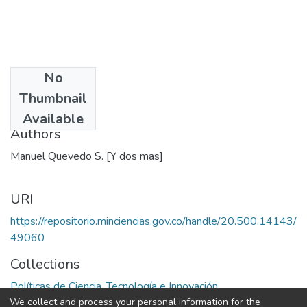
No
Date
Thumbnail
1977
Available
Authors
Manuel Quevedo S. [Y dos mas]
URI
https://repositorio.minciencias.gov.co/handle/20.500.14143/
49060
Collections
Políticas de Ciencia, Tecnología e Innovación
We collect and process your personal information for the