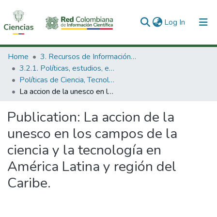
(current)
Log In
Communities & Collections
Home
3. Recursos de Información Científica y Tecnológica
3.2.1. Políticas, estudios, evaluaciones e indicadores de CTeI
All of DSpace
Políticas de Ciencia, Tecnología e Innovación
La accion de la unesco en los campos de la ciencia y la tecnología en América Latina y región del Caribe.
Statistics
Publication:
La accion de la
unesco en los campos de la
ciencia y la tecnología en
América Latina y región del
Caribe.