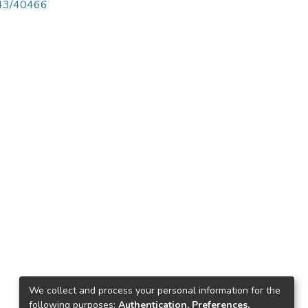
4143/40466
We collect and process your personal information for the
following purposes:
Authentication, Preferences,