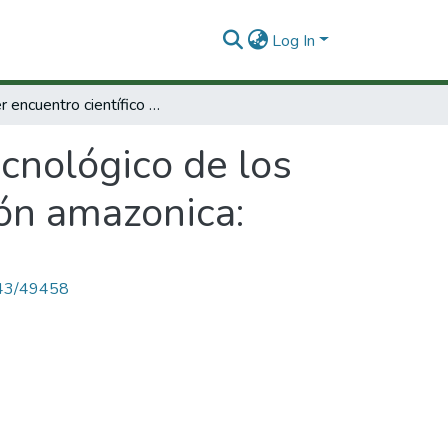
Log In
Primer encuentro científico y tecnológico de los paises signatarios del tratado de cooperación amazonica:
ecnológico de los
ión amazonica:
4143/49458