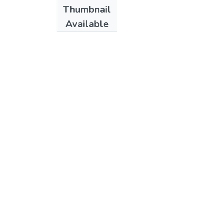
Date
Thumbnail
1984
Available