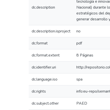
tecnología e innova
dc.description
Nacional) durante l
estratégicos del de
generar desarrollo 
dc.description.isproject
no
dc.format
pdf
dc.format.extent
8 Páginas
dc.identifier.uri
http://repositorio.
dc.language.iso
spa
dc.rights
info:eu-repo/seman
dc.subject.other
PAED