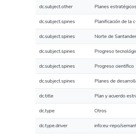
dc.subject.other
Planes estratégico
dc.subject.spines
Planificación de la c
dc.subject.spines
Norte de Santander
dc.subject.spines
Progreso tecnológi
dc.subject.spines
Progreso científico
dc.subject.spines
Planes de desarroll
dc.title
Plan y acuerdo estr
dc.type
Otros
dc.type.driver
info:eu-repo/semant