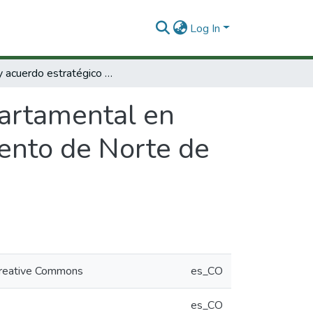
Log In
Plan y acuerdo estratégico departamental en ciencia, tecnología e innovación : Departamento de Norte de Santander
partamental en
mento de Norte de
 Creative Commons
es_CO
es_CO