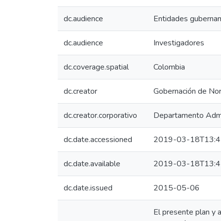
dc.audience
Entidades guberna
dc.audience
Investigadores
dc.coverage.spatial
Colombia
dc.creator
Gobernación de Nor
dc.creator.corporativo
Departamento Admini
dc.date.accessioned
2019-03-18T13:4
dc.date.available
2019-03-18T13:4
dc.date.issued
2015-05-06
El presente plan y a