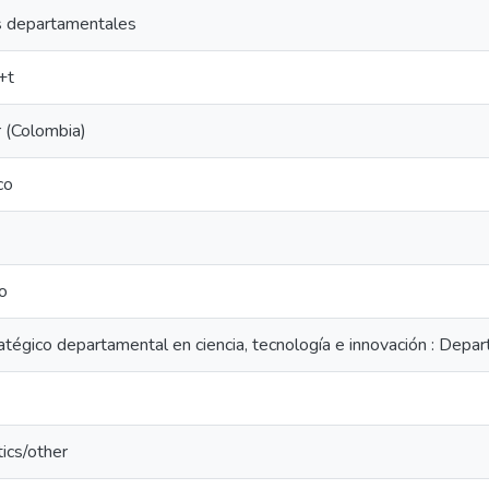
s departamentales
+t
 (Colombia)
co
o
atégico departamental en ciencia, tecnología e innovación : Dep
ics/other