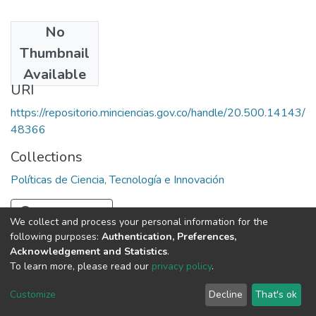
No
Date
Thumbnail
1995 - 1998
Available
URI
https://repositorio.minciencias.gov.co/handle/20.500.14143/
48366
Collections
Políticas de Ciencia, Tecnología e Innovación
Full item page
We collect and process your personal information for the
following purposes:
Authentication, Preferences,
Acknowledgement and Statistics
.
To learn more, please read our
privacy policy
.
DSpace software
copyright © 2002-2026
LYRASIS
Cookie
Privacy
End User
Send
Customize
Decline
That's ok
settings
policy
Agreement
Feedback