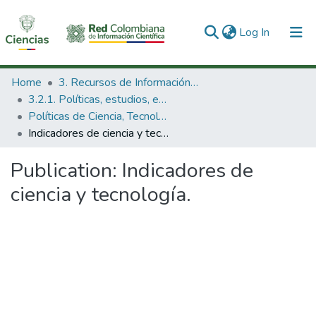
(current)
Log In
Communities & Collections
Home
3. Recursos de Información Científica y Tecnológica
3.2.1. Políticas, estudios, evaluaciones e indicadores de CTeI
All of DSpace
Políticas de Ciencia, Tecnología e Innovación
Indicadores de ciencia y tecnología.
Statistics
Publication:
Indicadores de
ciencia y tecnología.